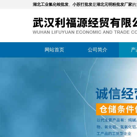
湖北工业氯化铵批发
、
小苏打批发
是
湖北元明粉批发厂家
的
网站首页
公司简介
产